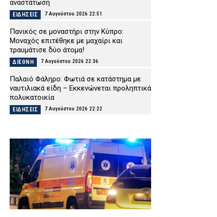
αναστάτωση
7 Αυγούστου 2026 22:51
ΕΙΔΗΣΕΙΣ
Πανικός σε μοναστήρι στην Κύπρο:
Μοναχός επιτέθηκε με μαχαίρι και
τραυμάτισε δύο άτομα!
7 Αυγούστου 2026 22:36
ΔΙΕΘΝΗ
Παλαιό Φάληρο: Φωτιά σε κατάστημα με
ναυτιλιακά είδη – Εκκενώνεται προληπτικά
πολυκατοικία
7 Αυγούστου 2026 22:22
ΕΙΔΗΣΕΙΣ
Νέα Αγχίαλος: Σάτυρος αυνανιζόταν
κοιτώντας την 13χρονη γειτόνισσά του –
Καταδικάστηκε σε φυλάκιση
7 Αυγούστου 2026 22:07
ΔΙΚΑΙΟΣΥΝΗ
Σκιάθος: «Με ξυλοκόπησαν και με άφησαν
αιμόφυρτο στο δρόμο» – Άγριος καβγάς με
λοστάρια, μαχαίρια και σφυριά
7 Αυγούστου 2026 21:53
ΔΙΚΑΙΟΣΥΝΗ