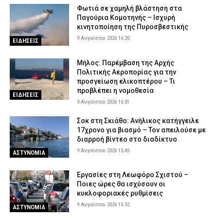
Συναγερμός: Εξαφανίστηκε 31χρονος στην Έδεσσα
Φωτιά σε χαμηλή βλάστηση στα
9 Αυγούστου 2026 08:53
ΑΣΤΥΝΟΜΙΑ
Παγούρια Κομοτηνής – Ισχυρή
κινητοποίηση της Πυροσβεστικής
9 Αυγούστου 2026 16:20
ΕΙΔΗΣΕΙΣ
Μήλος: Παρέμβαση της Αρχής
Πολιτικής Αεροπορίας για την
προσγείωση ελικοπτέρου – Τι
προβλέπει η νομοθεσία
ΕΙΔΗΣΕΙΣ
9 Αυγούστου 2026 16:01
Σοκ στη Σκιάθο: Ανήλικος κατήγγειλε
17χρονο για βιασμό – Τον απειλούσε με
διαρροή βίντεο στο διαδίκτυο
9 Αυγούστου 2026 15:45
ΑΣΤΥΝΟΜΙΑ
Εργασίες στη Λεωφόρο Σχιστού –
Ποιες ώρες θα ισχύσουν οι
κυκλοφοριακές ρυθμίσεις
9 Αυγούστου 2026 15:32
ΑΣΤΥΝΟΜΙΑ