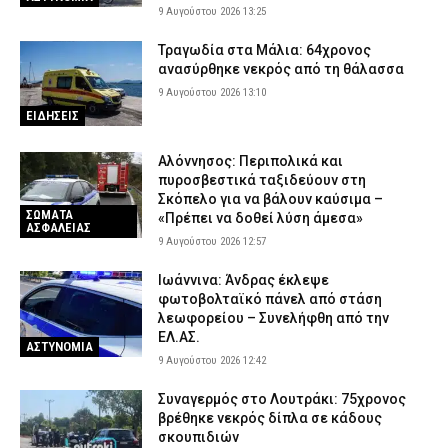
9 Αυγούστου 2026 13:25
Τραγωδία στα Μάλια: 64χρονος
ανασύρθηκε νεκρός από τη θάλασσα
9 Αυγούστου 2026 13:10
ΕΙΔΗΣΕΙΣ
Αλόννησος: Περιπολικά και
πυροσβεστικά ταξιδεύουν στη
Σκόπελο για να βάλουν καύσιμα –
ΣΩΜΑΤΑ
«Πρέπει να δοθεί λύση άμεσα»
ΑΣΦΑΛΕΙΑΣ
9 Αυγούστου 2026 12:57
Ιωάννινα: Άνδρας έκλεψε
φωτοβολταϊκό πάνελ από στάση
λεωφορείου – Συνελήφθη από την
ΕΛ.ΑΣ.
ΑΣΤΥΝΟΜΙΑ
9 Αυγούστου 2026 12:42
Συναγερμός στο Λουτράκι: 75χρονος
βρέθηκε νεκρός δίπλα σε κάδους
σκουπιδιών