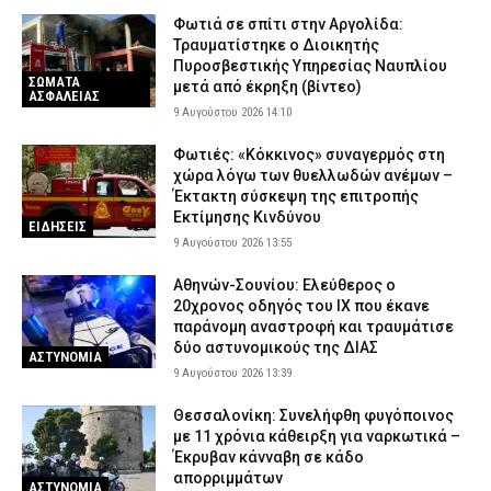
Φωτιά σε σπίτι στην Αργολίδα:
Τραυματίστηκε o Διοικητής
Πυροσβεστικής Υπηρεσίας Ναυπλίου
ΣΩΜΑΤΑ
μετά από έκρηξη (βίντεο)
ΑΣΦΑΛΕΙΑΣ
9 Αυγούστου 2026 14:10
Φωτιές: «Κόκκινος» συναγερμός στη
χώρα λόγω των θυελλωδών ανέμων –
Έκτακτη σύσκεψη της επιτροπής
Εκτίμησης Κινδύνου
ΕΙΔΗΣΕΙΣ
9 Αυγούστου 2026 13:55
Αθηνών-Σουνίου: Ελεύθερος ο
20χρονος οδηγός του ΙΧ που έκανε
παράνομη αναστροφή και τραυμάτισε
δύο αστυνομικούς της ΔΙΑΣ
ΑΣΤΥΝΟΜΙΑ
9 Αυγούστου 2026 13:39
Θεσσαλονίκη: Συνελήφθη φυγόποινος
με 11 χρόνια κάθειρξη για ναρκωτικά –
Έκρυβαν κάνναβη σε κάδο
απορριμμάτων
ΑΣΤΥΝΟΜΙΑ